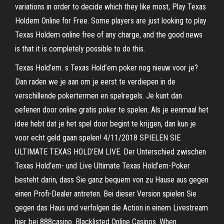
variations in order to decide which they like most, Play Texas
Holdem Online for Free. Some players are just looking to play
Texas Holdem online free of any charge, and the good news
is that it is completely possible to do this.
Texas Hold’em. s Texas Hold’em poker nog nieuw voor je?
Dan raden we je aan om je eerst te verdiepen in de
verschillende pokertermen en spelregels. Je kunt dan
oefenen door online gratis poker te spelen. Als je eenmaal het
idee hebt dat je het spel door begint te krijgen, dan kun je
voor echt geld gaan spelen! 4/11/2018 SPIELEN SIE
ULTIMATE TEXAS HOLD’EM LIVE. Der Unterschied zwischen
Texas Hold’em- und Live Ultimate Texas Hold’em-Poker
besteht darin, dass Sie ganz bequem von zu Hause aus gegen
einen Profi-Dealer antreten. Bei dieser Version spielen Sie
gegen das Haus und verfolgen die Action in einem Livestream
hier bei 888casino. Blacklisted Online Casinos. When