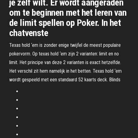
je zelf wilt. Er wordt aangeraden
om te beginnen met het leren van
de limit spellen op Poker. In het
chatvenste
Texas hold ‘em is zonder enige twijfel de meest populaire
pokervorm. Op texas hold ‘em zijn 2 varianten: limit en no
limit. Het principe van deze 2 varianten is exact hetzelfde.
Het verschil zit hem namelijk in het betten. Texas hold ‘em
wordt gespeeld met een standaard 52 kaarts deck. Blinds