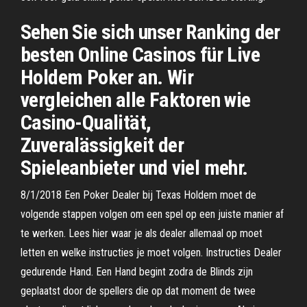
Sehen Sie sich unser Ranking der
besten Online Casinos für Live
Holdem Poker an. Wir
vergleichen alle Faktoren wie
Casino-Qualität,
Zuveralässigkeit der
Spieleanbieter und viel mehr.
8/1/2018 Een Poker Dealer bij Texas Holdem moet de
volgende stappen volgen om een spel op een juiste manier af
te werken. Lees hier waar je als dealer allemaal op moet
letten en welke instructies je moet volgen. Instructies Dealer
gedurende Hand. Een Hand begint zodra de Blinds zijn
geplaatst door de spellers die op dat moment de twee