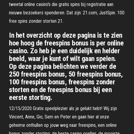
tweetal online casino's die gratis spins bij registratie aan
nieuwe bezoekers spenderen. Dat zijn: 21.com; JustSpin. 100
free spins zonder storten 21.
In het overzicht op deze pagina is te zien
hoe hoog de freespins bonus is per online
casino. Zo heb je een duidelijk en helder
beeld, waar je kunt of wilt gaan spelen.
Op deze pagina belichten we verder de
250 freespins bonus, 50 freespins bonus,
100 freespins bonus, freespins zonder
storten en de freespins bonus bij een
eerste storting.
12/15/2020 Gratis speelplezier als je gelukt hebt! Wij zijn
Vincent, Anne, Gio, Sem en Peter en gaan hier al onze
geheime onthullen op jouw weg naar freespins, een online
bonus zonder storting, de beste casino spellen, de mooiste