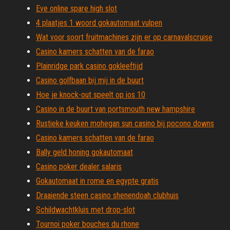
Eve online spare high slot
4 plaatjes 1 woord gokautomaat vulpen
Wat voor soort fruitmachines zijn er op carnavalscruise
Casino kamers schatten van de farao
Plainridge park casino gokleeftijd
Casino golfbaan bij mij in de buurt
Hoe je knock-out speelt op ios 10
Casino in de buurt van portsmouth new hampshire
Rustieke keuken mohegan sun casino bij pocono downs
Casino kamers schatten van de farao
Bally geld honing gokautomaat
Casino poker dealer salaris
Gokautomaat in rome en egypte gratis
Draaiende steen casino shenendoah clubhuis
Schildwachtkluis met drop-slot
Tournoi poker bouches du rhone