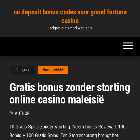
Skip
no deposit bonus codes voor grand fortune
to
casino
the
jackpot-slotxmgd.web.app
content
Category
Burvine66688
Gratis bonus zonder storting
online casino maleisië
By
AUTHOR
10 Gratis Spins zonder storting. Neem bonus Review. € 100
Bonus + 100 Gratis Spins. Een Sterrensprong brengt het